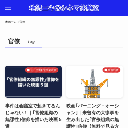
ホーム
官僚
官僚
– tag –
テーマ別おすすめ映画
経営戦略
事件は会議室で起きてるん
映画｢バーニング・オーシ
じゃない！｜｢官僚組織の
ャン｣｜未曾有の大惨事を
無謬性｣信仰を描いた映画 5
生み出した｢官僚組織の無
選
謬性｣信仰【無料で見る方