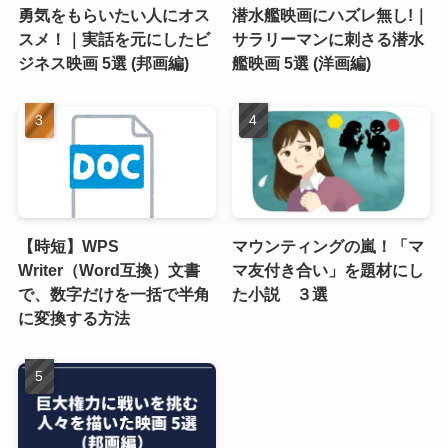
勇気をもらいたい人にオス
潜水艦映画にハズレ無し!｜
スメ！｜実話を元にしたビ
サラリーマンに刺さる潜水
ジネス映画 5選 (邦画編)
艦映画 5選 (洋画編)
【時短】WPS
マウンティングの嵐！「マ
Writer（Word互換）文書
マ友付き合い」を題材にし
で、数字だけを一括で半角
た小説 ３選
に変換する方法