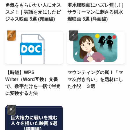
勇気をもらいたい人にオス
潜水艦映画にハズレ無し!｜
スメ！｜実話を元にしたビ
サラリーマンに刺さる潜水
ジネス映画 5選 (邦画編)
艦映画 5選 (洋画編)
【時短】WPS
マウンティングの嵐！「マ
Writer（Word互換）文書
マ友付き合い」を題材にし
で、数字だけを一括で半角
た小説 ３選
に変換する方法