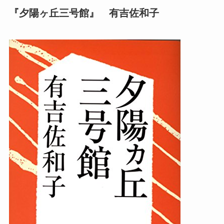
『
夕陽ヶ丘三号館』 有吉佐和子