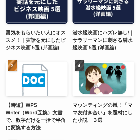
勇気をもらいたい人にオス
潜水艦映画にハズレ無し!｜
スメ！｜実話を元にしたビ
サラリーマンに刺さる潜水
ジネス映画 5選 (邦画編)
艦映画 5選 (洋画編)
【時短】WPS
マウンティングの嵐！「マ
Writer（Word互換）文書
マ友付き合い」を題材にし
で、数字だけを一括で半角
た小説 ３選
に変換する方法