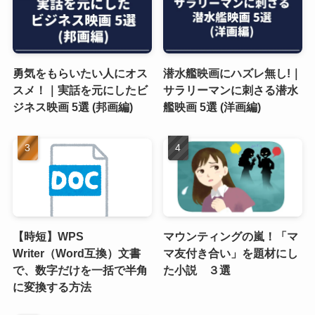
勇気をもらいたい人にオス
潜水艦映画にハズレ無し!｜
スメ！｜実話を元にしたビ
サラリーマンに刺さる潜水
ジネス映画 5選 (邦画編)
艦映画 5選 (洋画編)
【時短】WPS
マウンティングの嵐！「マ
Writer（Word互換）文書
マ友付き合い」を題材にし
で、数字だけを一括で半角
た小説 ３選
に変換する方法