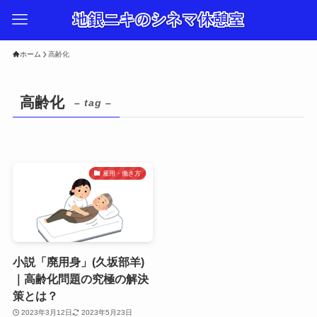
ホーム
高齢化
高齢化
– tag –
雇用・働き方
小説「廃用身」(久坂部羊)
｜高齢化問題の究極の解決
策とは？
2023年3月12日
2023年5月23日