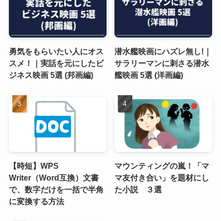
勇気をもらいたい人にオス
潜水艦映画にハズレ無し!｜
スメ！｜実話を元にしたビ
サラリーマンに刺さる潜水
ジネス映画 5選 (邦画編)
艦映画 5選 (洋画編)
【時短】WPS
マウンティングの嵐！「マ
Writer（Word互換）文書
マ友付き合い」を題材にし
で、数字だけを一括で半角
た小説 ３選
に変換する方法