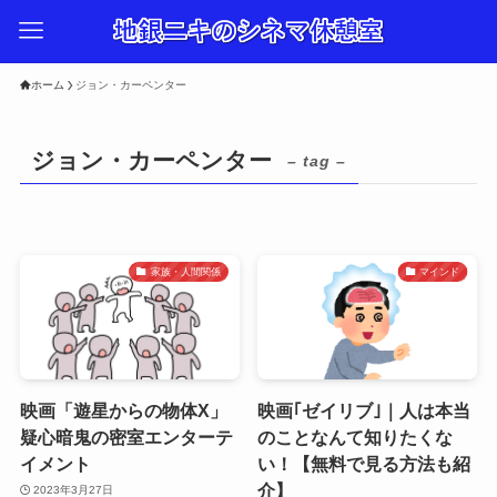
ホーム
ジョン・カーペンター
ジョン・カーペンター
– tag –
家族・人間関係
マインド
映画「遊星からの物体X」
映画｢ゼイリブ｣｜人は本当
疑心暗鬼の密室エンターテ
のことなんて知りたくな
イメント
い！【無料で見る方法も紹
介】
2023年3月27日