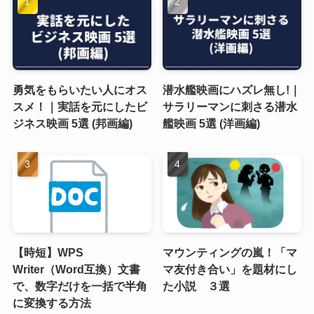
勇気をもらいたい人にオス
潜水艦映画にハズレ無し!｜
スメ！｜実話を元にしたビ
サラリーマンに刺さる潜水
ジネス映画 5選 (邦画編)
艦映画 5選 (洋画編)
【時短】WPS
マウンティングの嵐！「マ
Writer（Word互換）文書
マ友付き合い」を題材にし
で、数字だけを一括で半角
た小説 ３選
に変換する方法